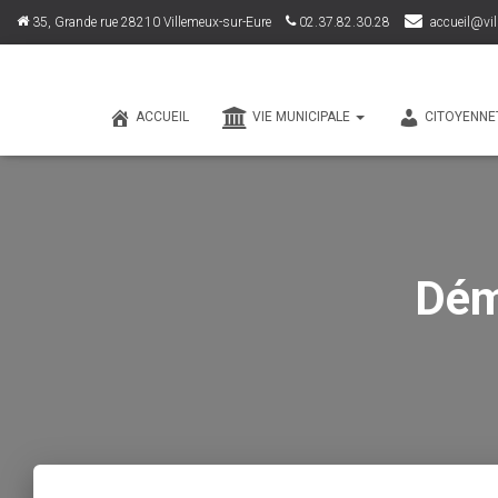
35, Grande rue 28210 Villemeux-sur-Eure
02.37.82.30.28
accueil@vil
ACCUEIL
VIE MUNICIPALE
CITOYENNE
Dém