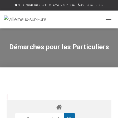
35, Grande rue 28210 Villemeux-sur-Eure
02.37.82.30.28
accueil@villemeux.fr
D
É
P
L
I
Démarches pour les Particuliers
E
R
L
A
N
A
V
I
G
A
T
I
O
N