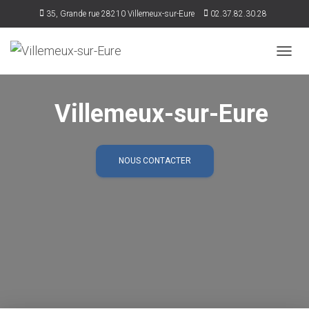
35, Grande rue 28210 Villemeux-sur-Eure
02.37.82.30.28
accueil@villemeux.fr
D
É
P
L
Villemeux-sur-Eure
I
E
R
L
NOUS CONTACTER
A
N
A
V
I
G
A
T
I
O
N