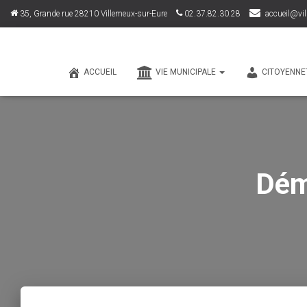
35, Grande rue 28210 Villemeux-sur-Eure
02.37.82.30.28
accueil@vil
ACCUEIL
VIE MUNICIPALE
CITOYENNE
Dém