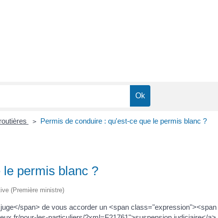
 routières
Permis de conduire : qu'est-ce que le permis blanc ?
>
 le permis blanc ?
tive (Première ministre)
juge</span> de vous accorder un <span class="expression"><span
ux.fr/pour-les-particuliers/?xml=F21761">suspension judiciaire</a> 