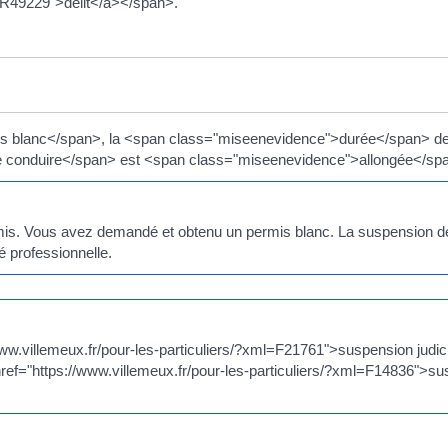
l=R49229">délit</a></span>.
is blanc</span>, la <span class="miseenevidence">durée</span> de
de conduire</span> est <span class="miseenevidence">allongée</sp
is. Vous avez demandé et obtenu un permis blanc. La suspension de v
é professionnelle.
www.villemeux.fr/pour-les-particuliers/?xml=F21761">suspension judi
 href="https://www.villemeux.fr/pour-les-particuliers/?xml=F14836">s