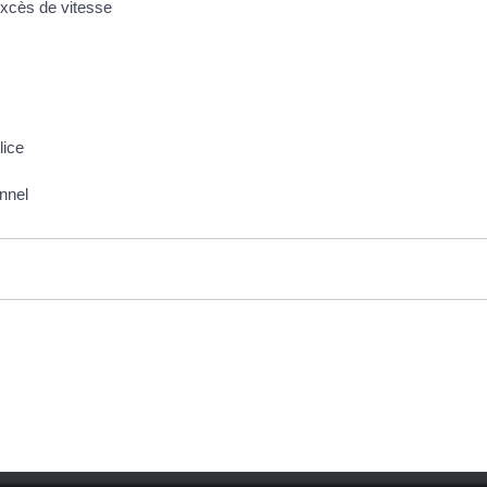
'excès de vitesse
lice
onnel