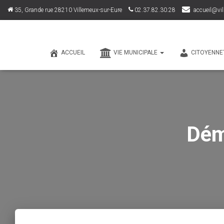
35, Grande rue 28210 Villemeux-sur-Eure
02.37.82.30.28
accueil@vil
ACCUEIL
VIE MUNICIPALE
CITOYENNE
Dém