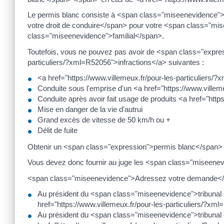
Le permis blanc consiste à <span class="miseenevidence"
votre droit de conduire</span> pour votre <span class="m
class="miseenevidence">familial</span>.
Toutefois, vous ne pouvez pas avoir de <span class="expres
particuliers/?xml=R52056">infractions</a> suivantes :
<a href="https://www.villemeux.fr/pour-les-particuliers/
Conduite sous l'emprise d'un <a href="https://www.villem
Conduite après avoir fait usage de produits <a href="http
Mise en danger de la vie d'autrui
Grand excès de vitesse de 50 km/h ou +
Délit de fuite
Obtenir un <span class="expression">permis blanc</span> 
Vous devez donc fournir au juge les <span class="miseenev
<span class="miseenevidence">Adressez votre demande</s
Au président du <span class="miseenevidence">tribuna
href="https://www.villemeux.fr/pour-les-particuliers/?x
Au président du <span class="miseenevidence">tribuna