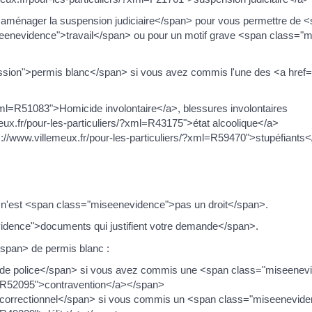
>aménager la suspension judiciaire</span> pour vous permettre de
iseenevidence">travail</span> ou pour un motif grave <span class
sion">permis blanc</span> si vous avez commis l'une des <a href="h
?xml=R51083">Homicide involontaire</a>, blessures involontaires
eux.fr/pour-les-particuliers/?xml=R43175">état alcoolique</a>
s://www.villemeux.fr/pour-les-particuliers/?xml=R59470">stupéfiants</
n'est <span class="miseenevidence">pas un droit</span>.
idence">documents qui justifient votre demande</span>.
pan> de permis blanc :
l de police</span> si vous avez commis une <span class="miseene
ml=R52095">contravention</a></span>
l correctionnel</span> si vous commis un <span class="miseenevid