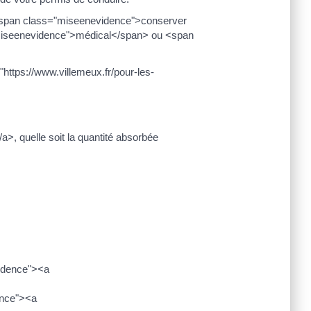
 <span class="miseenevidence">conserver
="miseenevidence">médical</span> ou <span
ttps://www.villemeux.fr/pour-les-
a>, quelle soit la quantité absorbée
vidence"><a
ence"><a