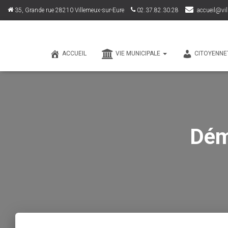
35, Grande rue 28210 Villemeux-sur-Eure
02.37.82.30.28
accueil@vil
ACCUEIL
VIE MUNICIPALE
CITOYENNE
Dém