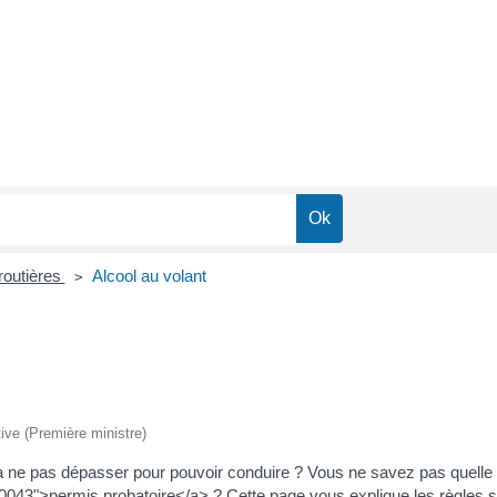
 routières
Alcool au volant
>
tive (Première ministre)
 ne pas dépasser pour pouvoir conduire ? Vous ne savez pas quelle e
0043">permis probatoire</a> ? Cette page vous explique les règles se