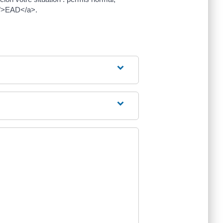
7">EAD</a>.