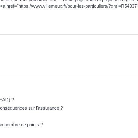
<a href="https://www.villemeux.fr/pour-les-particuliers/?xml=R5433
(EAD) ?
s conséquences sur l'assurance ?
on nombre de points ?