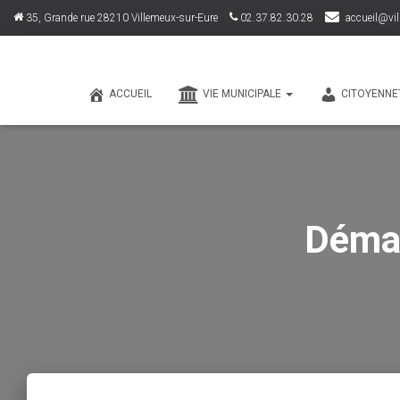
35, Grande rue 28210 Villemeux-sur-Eure
02.37.82.30.28
accueil@vil
ACCUEIL
VIE MUNICIPALE
CITOYENNE
Démar