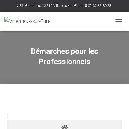
35, Grande rue 28210 Villemeux-sur-Eure
02.37.82.30.28
accueil@villemeux.fr
D
É
P
L
I
Démarches pour les
E
R
Professionnels
L
A
N
A
V
I
G
A
T
I
O
N