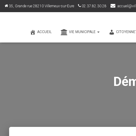
35, Grande rue 28210 Villemeux-sur-Eure
02.37.82.30.28
accueil@vil
ACCUEIL
VIE MUNICIPALE
CITOYENNE
Dém