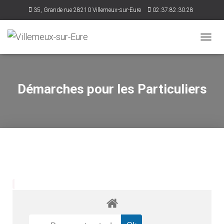
35, Grande rue 28210 Villemeux-sur-Eure
02.37.82.30.28
accueil@villemeux.fr
D
É
P
L
I
Démarches pour les Particuliers
E
R
L
A
N
A
V
I
G
A
T
I
O
N