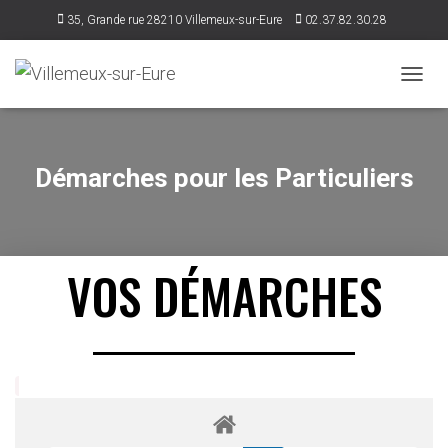
35, Grande rue 28210 Villemeux-sur-Eure
02.37.82.30.28
accueil@villemeux.fr
DÉPLI
Démarches pour les Particuliers
VOS DÉMARCHES