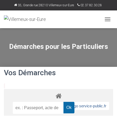
35, Grande rue 28210 Villemeux-sur-Eure
02.37.82.30.28
accueil@villemeux.fr
D
É
P
L
I
Démarches pour les Particuliers
E
R
L
A
N
Vos Démarches
A
V
I
G
A
T
I
O
N