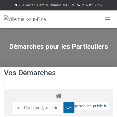
35, Grande rue 28210 Villemeux-sur-Eure
02.37.82.30.28
accueil@villemeux.fr
D
É
P
L
I
Démarches pour les Particuliers
E
R
L
A
N
Vos Démarches
A
V
I
G
A
T
I
O
N