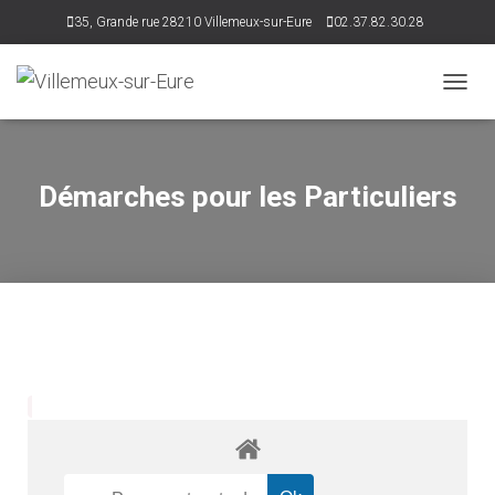
35, Grande rue 28210 Villemeux-sur-Eure
02.37.82.30.28
accueil@villemeux.fr
D
É
P
L
I
Démarches pour les Particuliers
E
R
L
A
N
A
V
I
G
A
T
I
O
N