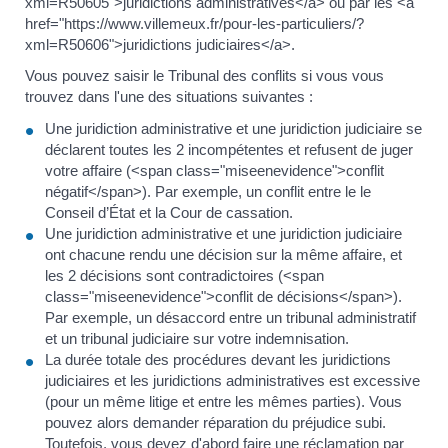
xml=R50605">juridictions administratives</a> ou par les <a
href="https://www.villemeux.fr/pour-les-particuliers/?
xml=R50606">juridictions judiciaires</a>.
Vous pouvez saisir le Tribunal des conflits si vous vous
trouvez dans l'une des situations suivantes :
Une juridiction administrative et une juridiction judiciaire se
déclarent toutes les 2 incompétentes et refusent de juger
votre affaire (<span class="miseenevidence">conflit
négatif</span>). Par exemple, un conflit entre le le
Conseil d’État et la Cour de cassation.
Une juridiction administrative et une juridiction judiciaire
ont chacune rendu une décision sur la même affaire, et
les 2 décisions sont contradictoires (<span
class="miseenevidence">conflit de décisions</span>).
Par exemple, un désaccord entre un tribunal administratif
et un tribunal judiciaire sur votre indemnisation.
La durée totale des procédures devant les juridictions
judiciaires et les juridictions administratives est excessive
(pour un même litige et entre les mêmes parties). Vous
pouvez alors demander réparation du préjudice subi.
Toutefois, vous devez d'abord faire une réclamation par