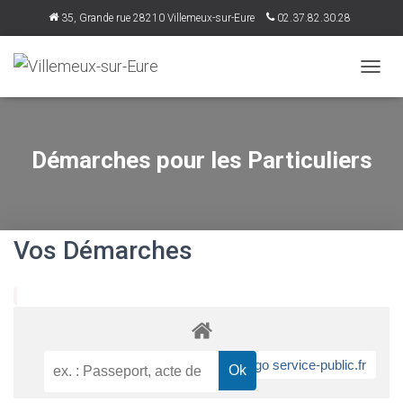
35, Grande rue 28210 Villemeux-sur-Eure
02.37.82.30.28
accueil@villemeux.fr
D
É
P
L
I
Démarches pour les Particuliers
E
R
L
A
N
Vos Démarches
A
V
I
G
A
T
I
O
N