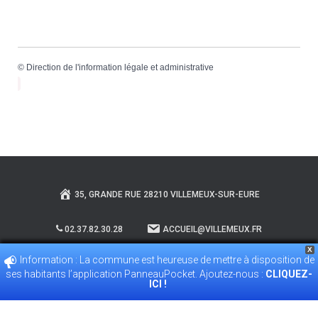
©
Direction de l'information légale et administrative
35, GRANDE RUE 28210 VILLEMEUX-SUR-EURE
02.37.82.30.28
ACCUEIL@VILLEMEUX.FR
X
Information : La commune est heureuse de mettre à disposition de
POLITIQUE DE CONFIDENTIALITÉ
ses habitants l’application PanneauPocket. Ajoutez-nous :
CLIQUEZ-
ICI !