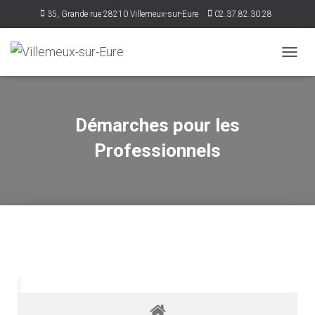
35, Grande rue 28210 Villemeux-sur-Eure
02.37.82.30.28
accueil@villemeux.fr
D
É
P
L
I
Démarches pour les
E
R
Professionnels
L
A
N
A
V
I
G
A
T
I
O
N