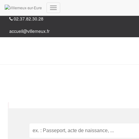
35, Grande rue 28210 Villemeux-sur-Eure
Déplier
02.37.82.30.28
la
navigation
accueil@villemeux.fr