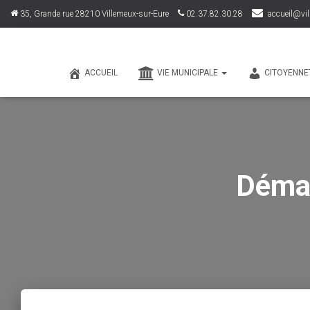
35, Grande rue 28210 Villemeux-sur-Eure
02.37.82.30.28
accueil@vil
ACCUEIL
VIE MUNICIPALE
CITOYENNE
Démar