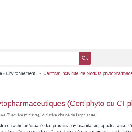
re - Environnement
Certificat individuel de produits phytopharmac
>
phytopharmaceutiques (Certiphyto ou CI-p
tive (Première ministre), Ministère chargé de l'agriculture
dre ou acheter</span> des produits phytosanitaires, appelés aussi 
 class="miseenevidence">pesticides</span> dans votre activité pr