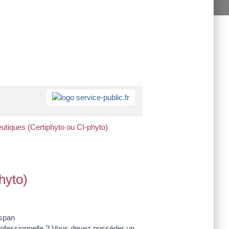
eutiques (Certiphyto ou CI-phyto)
hyto)
<span
ofessionnelle ? Vous devez posséder un