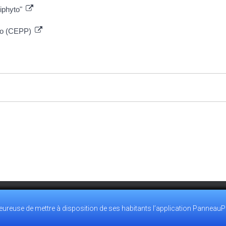
tiphyto"
hyto (CEPP)
reuse de mettre à disposition de ses habitants l’application PanneauP
0.28
ACCUEIL@VILLEMEUX.FR
POLITIQUE DE CONFIDENTIALI