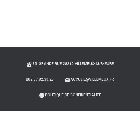
35, GRANDE RUE 28210 VILLEMEUX-SUR-EURE
02.37.82.30.28
ACCUEIL@VILLEMEUX.FR
POLITIQUE DE CONFIDENTIALITÉ
Bienvenue sur le site internet de la commune de villemeux sur Eure.
En poursuivant, vous acceptez l'utilisation de cookies pour sécuriser
votre connexion et faciliter votre navigation. Pour en savoir plus ou
pour désactiver les cookies