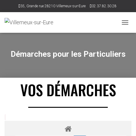
35, Grande rue 28210 Villemeux-sur-Eure
02.37.82.30.28
accueil@villemeux.fr
D
É
P
L
I
Démarches pour les Particuliers
E
R
L
A
N
VOS DÉMARCHES
A
V
I
G
A
T
I
O
N