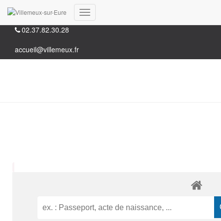
35, Grande rue 28210 Villemeux-sur-Eure
Déplier
02.37.82.30.28
la
navigation
accueil@villemeux.fr