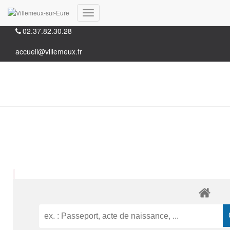
35, Grande rue 28210 Villemeux-sur-Eure
Déplier
02.37.82.30.28
la
navigation
accueil@villemeux.fr