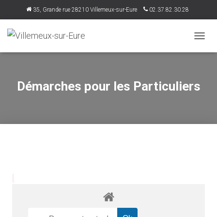
35, Grande rue 28210 Villemeux-sur-Eure
02.37.82.30.28
accueil@villemeux.fr
D
É
P
L
I
Démarches pour les Particuliers
E
R
L
A
N
A
V
I
G
A
T
I
O
N