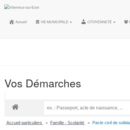
35, Grande rue 28210 Villemeux-sur-Eure
02.37.82.30.28
Accueil
VIE MUNICIPALE
CITOYENNETÉ
accueil@villemeux.fr
Vos Démarches
Accueil particuliers
Famille - Scolarité
Pacte civil de solida
>
>