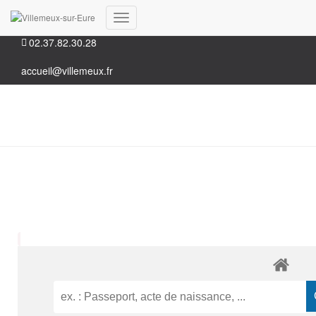
35, Grande rue 28210 Villemeux-sur-Eure
Déplier
02.37.82.30.28
la
navigation
accueil@villemeux.fr