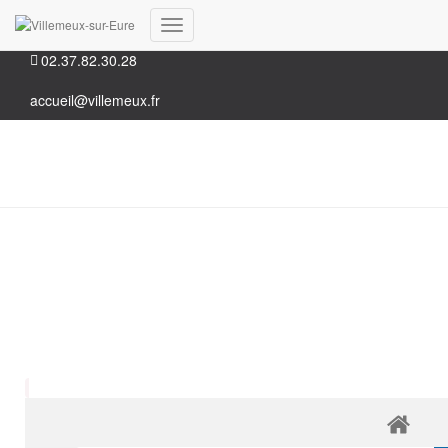
35, Grande rue 28210 Villemeux-sur-Eure
Déplier la navigation
02.37.82.30.28
accueil@villemeux.fr