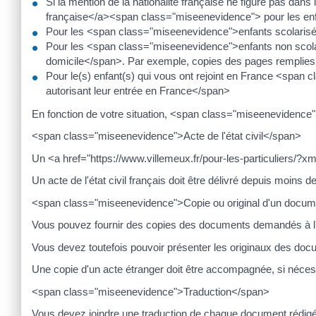
Si la mention de la nationalité française ne figure pas dans
française</a><span class="miseenevidence"> pour les en
Pour les <span class="miseenevidence">enfants scolarisé
Pour les <span class="miseenevidence">enfants non scolar
domicile</span>. Par exemple, copies des pages remplies d
Pour le(s) enfant(s) qui vous ont rejoint en France <spa
autorisant leur entrée en France</span>
En fonction de votre situation, <span class="miseenevidenc
<span class="miseenevidence">Acte de l'état civil</span>
Un <a href="https://www.villemeux.fr/pour-les-particuliers/?xml
Un acte de l'état civil français doit être délivré depuis moins d
<span class="miseenevidence">Copie ou original d'un docu
Vous pouvez fournir des copies des documents demandés à l'ex
Vous devez toutefois pouvoir présenter les originaux des doc
Une copie d'un acte étranger doit être accompagnée, si nécessair
<span class="miseenevidence">Traduction</span>
Vous devez joindre une traduction de chaque document rédigé