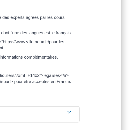
ste des experts agréés par les cours
ont l'une des langues est le français.
"https://www.villemeux.fr/pour-les-
nt.
s informations complémentaires.
rticuliers/?xml=F1402">légalisés</a>
/span> pour être acceptés en France.