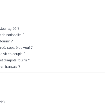
cteur agréé ?
t de nationalité ?
 fournir ?
vorcé, séparé ou veuf ?
on vit en couple ?
 et d'impôts fournir ?
 en français ?
ide)