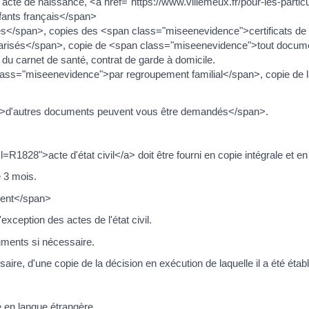
 l'acte de naissance, <a href="https://www.villemeux.fr/pour-les-partic
fants français</span>
s</span>, copies des <span class="miseenevidence">certificats de 
isés</span>, copie de <span class="miseenevidence">tout document 
u carnet de santé, contrat de garde à domicile.
n class="miseenevidence">par regroupement familial</span>, copie d
e">d'autres documents peuvent vous être demandés</span>.
=R1828">acte d'état civil</a> doit être fourni en copie intégrale et en 
e 3 mois.
ment</span>
ception des actes de l'état civil.
uments si nécessaire.
e, d'une copie de la décision en exécution de laquelle il a été établi,
 en langue étrangère.