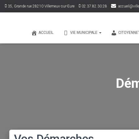
35, Grande rue 28210 Villemeux-sur-Eure
02.37.82.30.28
accueil@vill
ACCUEIL
VIE MUNICIPALE
CITOYENNE
Dém
Vos Démarches