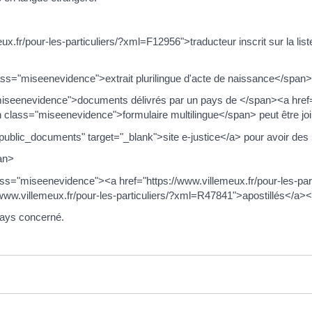
meux.fr/pour-les-particuliers/?xml=F12956">traducteur inscrit sur la li
ass="miseenevidence">extrait plurilingue d'acte de naissance</span> d
="miseenevidence">documents délivrés par un pays de </span><a href=
class="miseenevidence">formulaire multilingue</span> peut être joi
R/public_documents" target="_blank">site e-justice</a> pour avoir de
an>
lass="miseenevidence"><a href="https://www.villemeux.fr/pour-les-pa
ww.villemeux.fr/pour-les-particuliers/?xml=R47841">apostillés</a><
pays concerné.