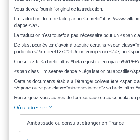
Vous devez fournir l'original de la traduction.
La traduction doit être faite par un <a href="https://www.ville
d'appel</a>.
La traduction n'est toutefois pas nécessaire pour un <span cl
De plus, pour éviter d'avoir à traduire certains <span class
particuliers/?xml=R41270">l'Union européenne</a>, un <span 
Consultez le <a href="https://beta.e-justice.europa.eu/561/F
<span class="miseenevidence">Légalisation ou apostille</sp
Certains documents établis à l'étranger doivent être <span c
</span> ou <span class="miseenevidence"><a href="https://w
Renseignez-vous auprès de l'ambassade ou au consulat du 
Où s’adresser ?
Ambassade ou consulat étranger en France