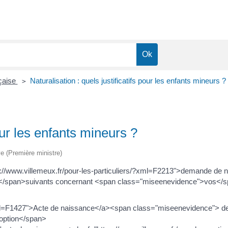
nçaise
Naturalisation : quels justificatifs pour les enfants mineurs ?
>
pour les enfants mineurs ?
ive (Première ministre)
//www.villemeux.fr/pour-les-particuliers/?xml=F2213">demande de n
ifs </span>suivants concernant <span class="miseenevidence">vos<
?xml=F1427">Acte de naissance</a><span class="miseenevidence"> de
option</span>