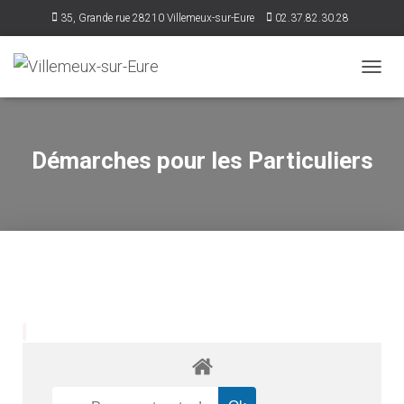
35, Grande rue 28210 Villemeux-sur-Eure
02.37.82.30.28
accueil@villemeux.fr
D
É
P
L
I
Démarches pour les Particuliers
E
R
L
A
N
A
V
I
G
A
T
I
O
N