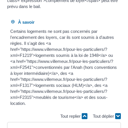
class="expression">complément de loyer</span> peut être
prévu dans le bail.
À savoir
Certains logements ne sont pas concernés par
l'encadrement des loyers, car ils sont soumis à d'autres
règles. Il s'agit des <a
href="https://www.villemeux.fr/pour-les-particuliers/?
xml=F1219">logements soumis à la loi de 1948</a> ou
<a href="https://www.villemeux.fr/pour-les-particuliers/?
xml=F2541">conventionnés par l'Anah (hors conventions
à loyer intermédiaire)</a>, des <a
href="https://www.villemeux.fr/pour-les-particuliers/?
xml=F1317">logements sociaux (HLM)</a>, des <a
href="https://www.villemeux.fr/pour-les-particuliers/?
xml=F2315">meublés de tourisme</a> et des sous-
location.
Tout replier
Tout déplier