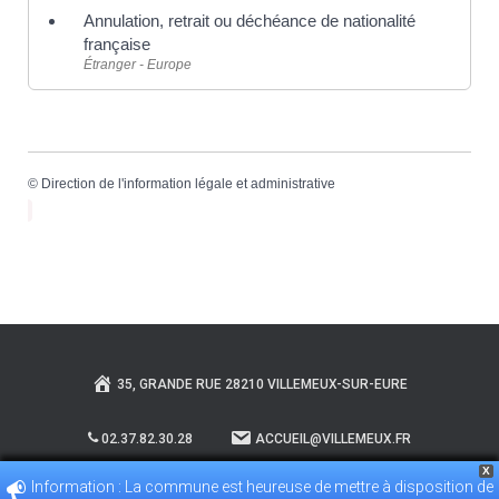
Annulation, retrait ou déchéance de nationalité
française
Étranger - Europe
©
Direction de l'information légale et administrative
35, GRANDE RUE 28210 VILLEMEUX-SUR-EURE
02.37.82.30.28
ACCUEIL@VILLEMEUX.FR
X
Information : La commune est heureuse de mettre à disposition de
POLITIQUE DE CONFIDENTIALITÉ