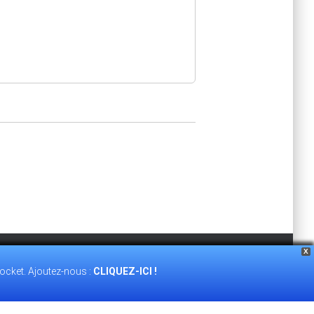
X
e
ACCEPT
Plus d’informations
ocket. Ajoutez-nous :
CLIQUEZ-ICI !
TÉ