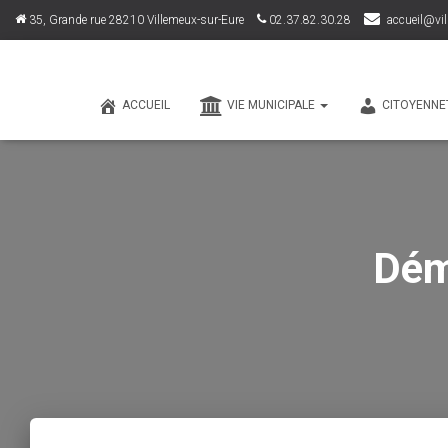
35, Grande rue 28210 Villemeux-sur-Eure
02.37.82.30.28
accueil@vil
ACCUEIL
VIE MUNICIPALE
CITOYENNE
Dém