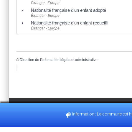
Étranger - Europe
Nationalité française d'un enfant adopté
Étranger - Europe
Nationalité française d'un enfant recueilli
Étranger - Europe
©
Direction de l'information légale et administrative
Bienvenue sur le site internet de la commune de villemeux sur Eure. En 
Information : La commune est heu
35, GRANDE RUE 28210 VILLEMEUX-SUR-EURE
02.37.82.3
connexion et faciliter votre navigation. Pour en savoir plus ou pour dés