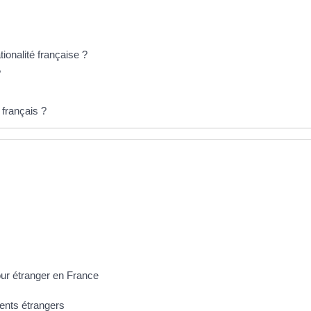
ionalité française ?
?
 français ?
our étranger en France
rents étrangers