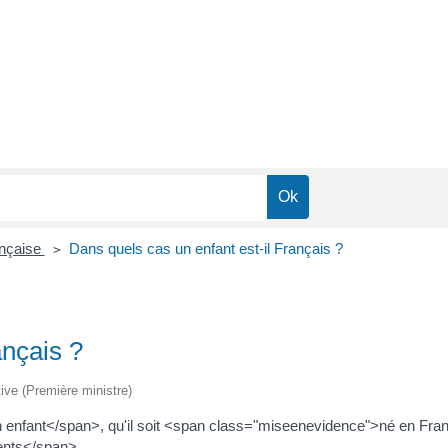
ançaise
Dans quels cas un enfant est-il Français ?
>
ançais ?
tive (Première ministre)
n enfant</span>, qu'il soit <span class="miseenevidence">né en Fr
ents</span>.