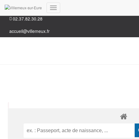
35, Grande rue 28210 Villemeux-sur-Eure
Déplier
02.37.82.30.28
la
navigation
accueil@villemeux.fr