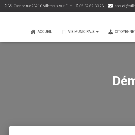
35, Grande rue 28210 Villemeux-sur-Eure
02.37.82.30.28
accueil@vill
ACCUEIL
VIE MUNICIPALE
CITOYENNE
Dém