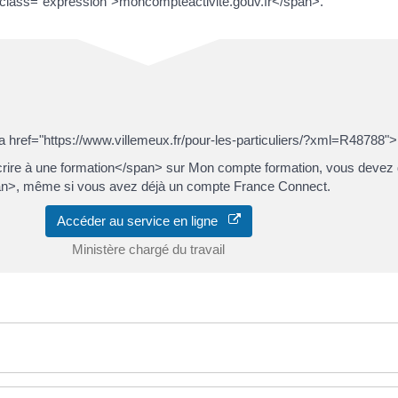
an class="expression">moncompteactivite.gouv.fr</span>.
<a href="https://www.villemeux.fr/pour-les-particuliers/?xml=R48788
crire à une formation</span> sur Mon compte formation, vous devez 
n>, même si vous avez déjà un compte France Connect.
Accéder au service en ligne
Ministère chargé du travail