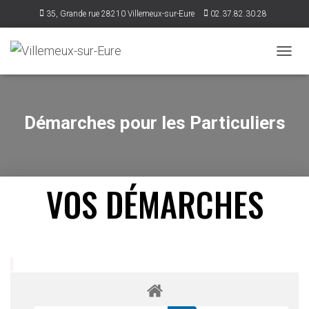
35, Grande rue 28210 Villemeux-sur-Eure
02.37.82.30.28
accueil@villemeux.fr
DÉPLI
Démarches pour les Particuliers
VOS DÉMARCHES