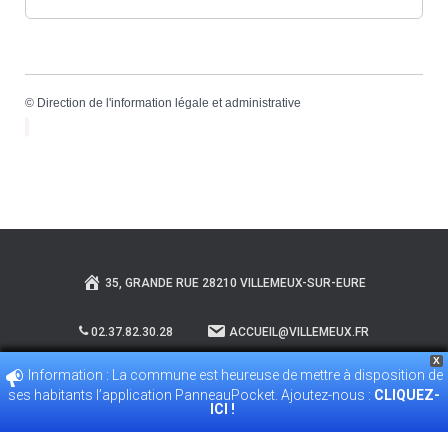
©
Direction de l'information légale et administrative
35, GRANDE RUE 28210 VILLEMEUX-SUR-EURE
02.37.82.30.28
ACCUEIL@VILLEMEUX.FR
X
Information : La commune est heureuse de mettre à disposition de
POLITIQUE DE CONFIDENTIALITÉ
ses habitants l’application PanneauPocket. Ajoutez-nous :
CLIQUEZ-
ICI !