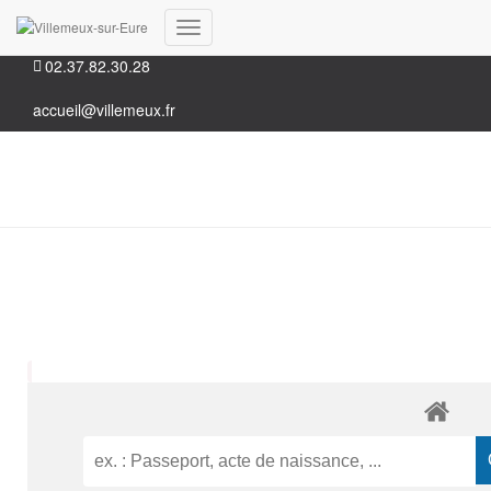
35, Grande rue 28210 Villemeux-sur-Eure
Déplier
02.37.82.30.28
la
navigation
accueil@villemeux.fr