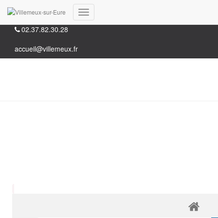
35, Grande rue 28210 Villemeux-sur-Eure
Déplier
02.37.82.30.28
la
navigation
accueil@villemeux.fr