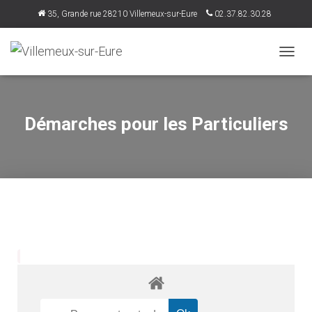
35, Grande rue 28210 Villemeux-sur-Eure
02.37.82.30.28
accueil@villemeux.fr
D
É
P
L
I
Démarches pour les Particuliers
E
R
L
A
N
A
V
I
G
A
T
I
O
N