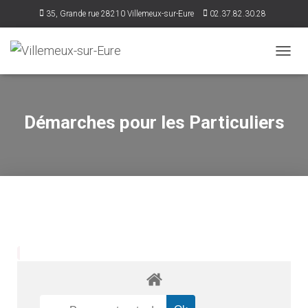
35, Grande rue 28210 Villemeux-sur-Eure
02.37.82.30.28
accueil@villemeux.fr
D
É
P
L
I
Démarches pour les Particuliers
E
R
L
A
N
A
V
I
G
A
T
I
O
N