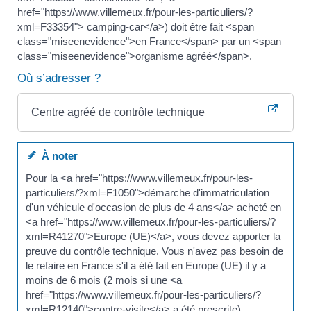
href="https://www.villemeux.fr/pour-les-particuliers/?
xml=F33354"> camping-car</a>) doit être fait <span
class="miseenevidence">en France</span> par un <span
class="miseenevidence">organisme agréé</span>.
Où s’adresser ?
Centre agréé de contrôle technique
À noter
Pour la <a href="https://www.villemeux.fr/pour-les-
particuliers/?xml=F1050">démarche d'immatriculation
d'un véhicule d'occasion de plus de 4 ans</a> acheté en
<a href="https://www.villemeux.fr/pour-les-particuliers/?
xml=R41270">Europe (UE)</a>, vous devez apporter la
preuve du contrôle technique. Vous n'avez pas besoin de
le refaire en France s'il a été fait en Europe (UE) il y a
moins de 6 mois (2 mois si une <a
href="https://www.villemeux.fr/pour-les-particuliers/?
xml=R12140">contre-visite</a> a été prescrite).