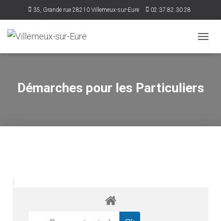
35, Grande rue 28210 Villemeux-sur-Eure
02.37.82.30.28
accueil@villemeux.fr
D
É
P
L
I
Démarches pour les Particuliers
E
R
L
A
N
A
V
I
G
A
T
I
O
N