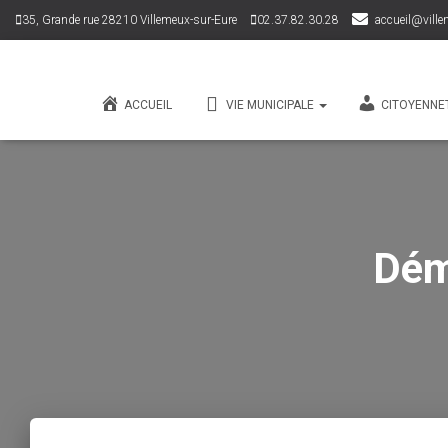
35, Grande rue 28210 Villemeux-sur-Eure
02.37.82.30.28
accueil@ville
ACCUEIL
VIE MUNICIPALE
CITOYENNE
Dém