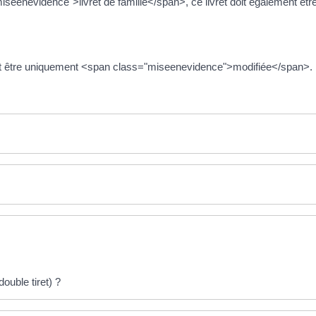
iseenevidence">livret de famille</span>, ce livret doit également être
eut être uniquement <span class="miseenevidence">modifiée</span>.
double tiret) ?