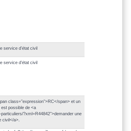
 service d'état civil
 service d'état civil
<span class="expression">RC</span> et un
l est possible de <a
es-particuliers/?xml=R44842">demander une
 civil</a>.