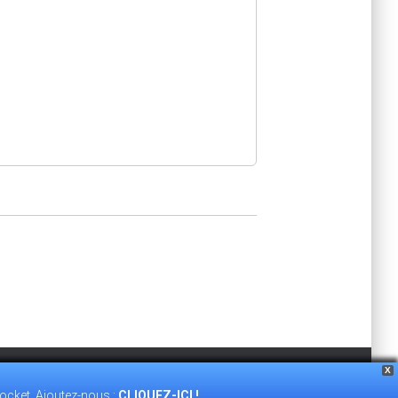
X
ocket. Ajoutez-nous :
CLIQUEZ-ICI !
TÉ