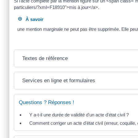
Si l'acte complété par la mention figure sur un <span class="m
particuliers/?xml=F18910">mis à jour</a>.
À savoir
une mention marginale ne peut pas être supprimée. Elle p
Textes de référence
Services en ligne et formulaires
Questions ? Réponses !
Y a-t-il une durée de validité d'un acte d'état civil ?
Comment corriger un acte d'état civil (erreur, coquille, 