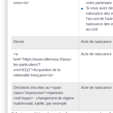
sexe</a>
votre partenaire
Si vous avez des
naissance des e
l'accord de l'aut
naissance des e
accord
Décès
Acte de naissance
<a
Acte de naissance
href="https://www.villemeux.fr/pour-
les-particuliers/?
xml=N111">Acquisition de la
nationalité française</a>
Décisions inscrites au <span
Acte de naissance
class="expression">répertoire
civil</span> : changement de régime
matrimonial, tutelle, par exemple