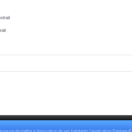
xtrait
rait
reuse de mettre à disposition de ses habitants l’application PanneauP
0.28
ACCUEIL@VILLEMEUX.FR
POLITIQUE DE CONFIDENTIALI