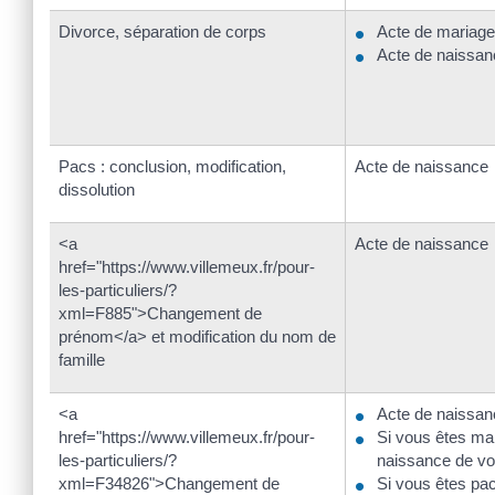
Divorce, séparation de corps
Acte de mariage
Acte de naissan
Pacs : conclusion, modification,
Acte de naissance
dissolution
<a
Acte de naissance
href="https://www.villemeux.fr/pour-
les-particuliers/?
xml=F885">Changement de
prénom</a> et modification du nom de
famille
<a
Acte de naissan
href="https://www.villemeux.fr/pour-
Si vous êtes mar
les-particuliers/?
naissance de vo
xml=F34826">Changement de
Si vous êtes pa