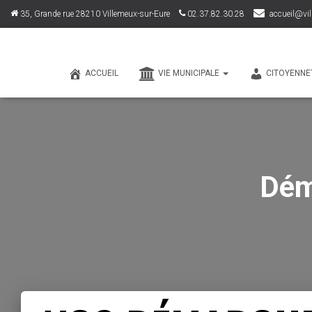
35, Grande rue 28210 Villemeux-sur-Eure
02.37.82.30.28
accueil@vil
ACCUEIL
VIE MUNICIPALE
CITOYENNE
Dém