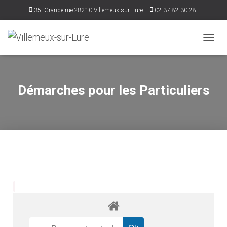
35, Grande rue 28210 Villemeux-sur-Eure
02.37.82.30.28
accueil@villemeux.fr
D
É
P
L
I
Démarches pour les Particuliers
E
R
L
A
N
A
V
I
G
A
T
I
O
N