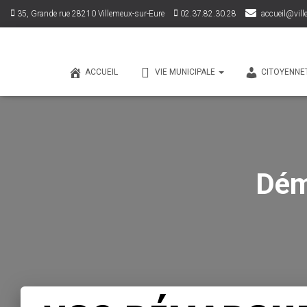
35, Grande rue 28210 Villemeux-sur-Eure
02.37.82.30.28
accueil@vill
ACCUEIL
VIE MUNICIPALE
CITOYENNE
Dém