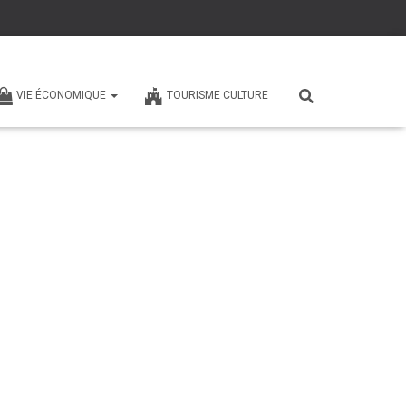
VIE ÉCONOMIQUE
TOURISME CULTURE