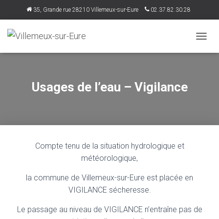
35, Grande rue 28210 Villemeux-sur-Eure
02.37.82.30.28
accueil@villemeux.fr
DÉPLI
Usages de l’eau – Vigilance
Compte tenu de la situation hydrologique et
météorologique,
la commune de Villemeux-sur-Eure est placée en
VIGILANCE sécheresse.
Le passage au niveau de VIGILANCE n’entraîne pas de