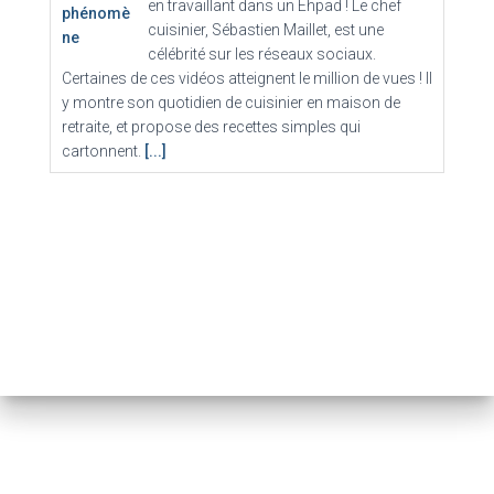
en travaillant dans un Ehpad ! Le chef
cuisinier, Sébastien Maillet, est une
célébrité sur les réseaux sociaux.
Certaines de ces vidéos atteignent le million de vues ! Il
y montre son quotidien de cuisinier en maison de
retraite, et propose des recettes simples qui
cartonnent.
[...]
Plus d'eau chaude, plus de gaz : le calvaire des
locataires de cette résidence criblée de dettes
29 juillet 2026
Voilà plus d’un mois que les habitants
d’une résidence de Châteaudun (Eure-et-
Loir) sont privés de gaz, et par
conséquent d’eau chaude. La faute à des
impayés de charges de la part de certains
propriétaires bailleurs, dont la dette s'élève à plus de
200 000 euros.
[...]