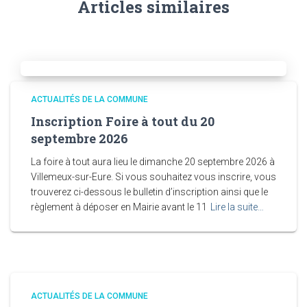
Articles similaires
"Nous avons tous une dépendance au téléphone" :
une suspension de permis dans ces deux
départements en cas d'utilisation du téléphone au
volant
25 juillet 2026
ACTUALITÉS DE LA COMMUNE
Depuis le 3 juillet en Eure-et-Loir et le 24
juillet en Indre-et-Loire, les conducteurs,
Inscription Foire à tout du 20
utilisant leur téléphone portable au volant,
septembre 2026
verront leur permis suspendu pour un
mois. Cette sanction s'ajoute aux trois points de
La foire à tout aura lieu le dimanche 20 septembre 2026 à
retrait sur le permis de conduire et à l'amende de 135
Villemeux-sur-Eure. Si vous souhaitez vous inscrire, vous
euros.
[...]
trouverez ci-dessous le bulletin d’inscription ainsi que le
règlement à déposer en Mairie avant le 11
Lire la suite…
L'autoroute A10 coupée une partie de la matinée en
direction de Paris après un grave accident de la
circulation
23 juillet 2026
ACTUALITÉS DE LA COMMUNE
Le gestionnaire de l'A10, Vinci