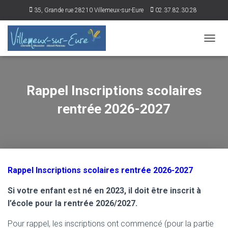
35, Grande rue 28210 Villemeux-sur-Eure
02.37.82.30.28
accueil@villemeux.fr
DÉPLI
Rappel Inscriptions scolaires
rentrée 2026-2027
Rappel Inscriptions scolaires rentrée 2026-2027
Si votre enfant est né en 2023, il doit être inscrit à
l’école pour la rentrée 2026/2027.
Pour rappel, les inscriptions ont commencé (pour la partie