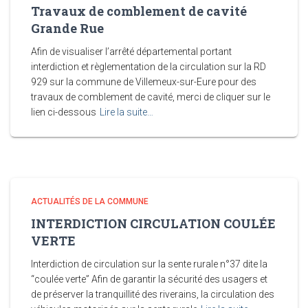
Travaux de comblement de cavité
Autoroutes, a annoncé l'interruption de la
Grande Rue
circulation entre les échangeurs de
Janville (n°12) et Alainville (n°11) en Eure-
Afin de visualiser l’arrêté départemental portant
et-Loir, en direction de Paris, suite à un grave accident.
interdiction et règlementation de la circulation sur la RD
[...]
929 sur la commune de Villemeux-sur-Eure pour des
travaux de comblement de cavité, merci de cliquer sur le
lien ci-dessous
Lire la suite…
Le béton peut-il devenir écologique ? Comment la
filière innove pour réduire son empreinte carbone
sans renoncer à ce matériau incontournable
23 juillet 2026
Le béton est le matériau de construction
le plus utilisé au monde, mais aussi l'un
ACTUALITÉS DE LA COMMUNE
des plus émetteurs de CO₂. Pour réduire
INTERDICTION CIRCULATION COULÉE
son impact environnemental, la filière
VERTE
innove à tous les niveaux : préfabrication, nouveaux
ciments, matériaux recyclés et recherche scientifique
Interdiction de circulation sur la sente rurale n°37 dite la
ouvrent la voie à un béton plus sobre en carbone,
“coulée verte” Afin de garantir la sécurité des usagers et
sans compromettre ses performances.
[...]
de préserver la tranquillité des riverains, la circulation des