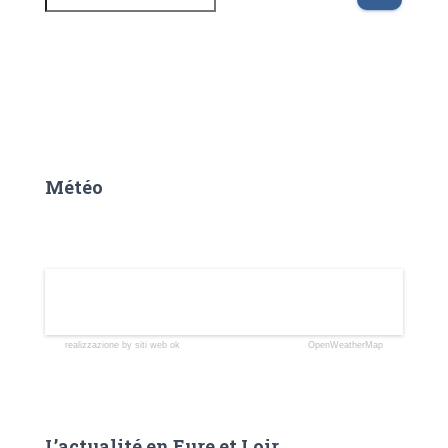
Météo
realizzazione by siti web ok
OpenWeatherMap
L’actualité en Eure et Loir