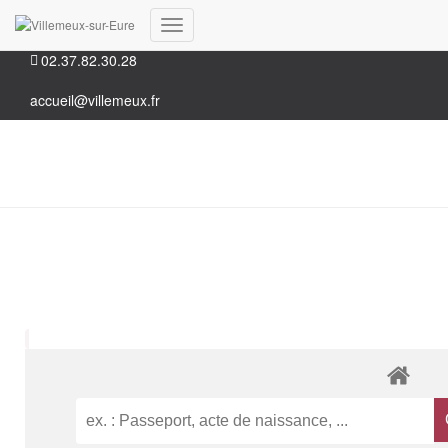
35, Grande rue 28210 Villemeux-sur-Eure
Déplier
02.37.82.30.28
la
navigation
accueil@villemeux.fr