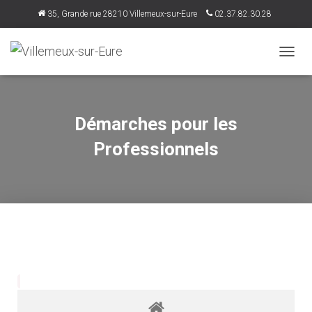
35, Grande rue 28210 Villemeux-sur-Eure
02.37.82.30.28
accueil@villemeux.fr
D
É
P
L
I
Démarches pour les
E
R
Professionnels
L
A
N
A
V
I
G
A
T
I
O
N