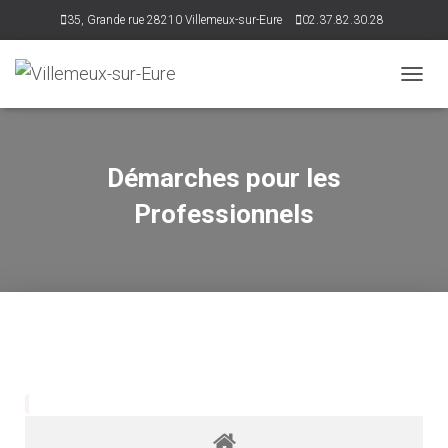
35, Grande rue 28210 Villemeux-sur-Eure
02.37.82.30.28
accueil@villemeux.fr
D
É
P
L
I
Démarches pour les
E
R
Professionnels
L
A
N
A
V
I
G
A
T
I
O
N